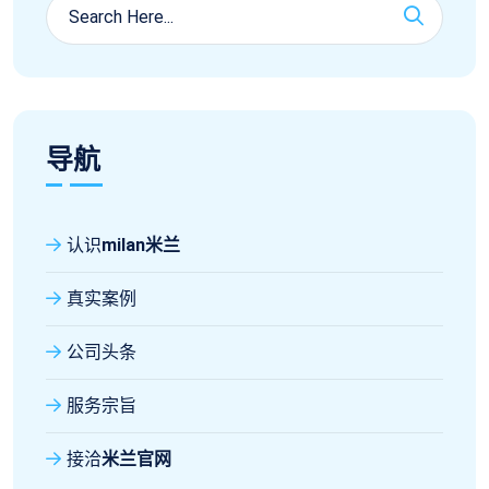
导航
认识
milan米兰
真实案例
公司头条
服务宗旨
接洽
米兰官网