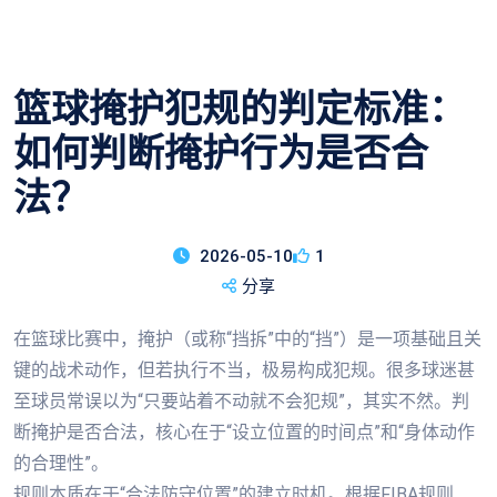
篮球掩护犯规的判定标准：
如何判断掩护行为是否合
法？
2026-05-10
1
分享
在篮球比赛中，掩护（或称“挡拆”中的“挡”）是一项基础且关
键的战术动作，但若执行不当，极易构成犯规。很多球迷甚
至球员常误以为“只要站着不动就不会犯规”，其实不然。判
断掩护是否合法，核心在于“设立位置的时间点”和“身体动作
的合理性”。
规则本质在于“合法防守位置”的建立时机。根据FIBA规则