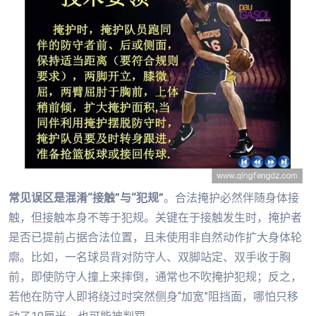
常见误区是混淆“接触”与“犯规”
。合法掩护必然伴随身体接
触，但接触本身不等于犯规。关键在于接触发生时，掩护者
是否已提前占据合法位置，且未使用非自然动作扩大身体轮
廓。比如，一名球员背对防守人、双脚站定、双手收于胸
前，即使防守人撞上来摔倒，通常也不吹掩护犯规；反之，
若他在防守人即将绕过时突然侧身“加宽”阻挡面，哪怕只移