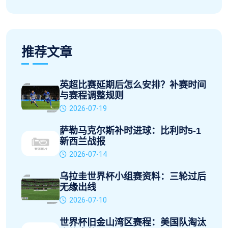
推荐文章
英超比赛延期后怎么安排？补赛时间
与赛程调整规则
2026-07-19
萨勒马克尔斯补时进球：比利时5-1
新西兰战报
2026-07-14
乌拉圭世界杯小组赛资料：三轮过后
无缘出线
2026-07-10
世界杯旧金山湾区赛程：美国队淘汰