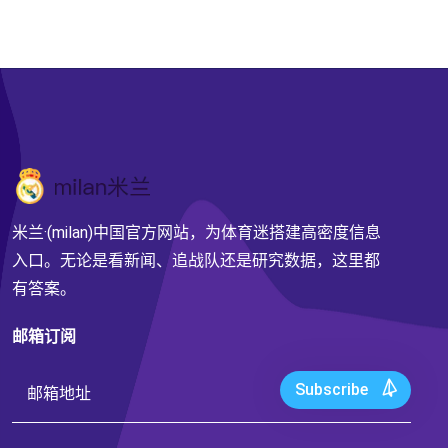
米兰·(milan)中国官方网站，为体育迷搭建高密度信息
入口。无论是看新闻、追战队还是研究数据，这里都
有答案。
邮箱订阅
Subscribe