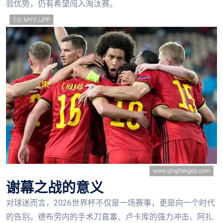
验优势，仍有希望闯入淘汰赛。
谢幕之战的意义
对球迷而言，2026世界杯不仅是一场赛事，更是向一个时代
的告别。德布劳内的手术刀直塞、卢卡库的强力冲击、阿扎