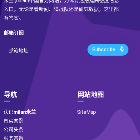
米兰·(milan)中国官方网站，为体育迷搭建高密度信息
入口。无论是看新闻、追战队还是研究数据，这里都
有答案。
邮箱订阅
Subscribe
导航
网站地图
认识
milan米兰
SiteMap
真实案例
公司头条
服务宗旨