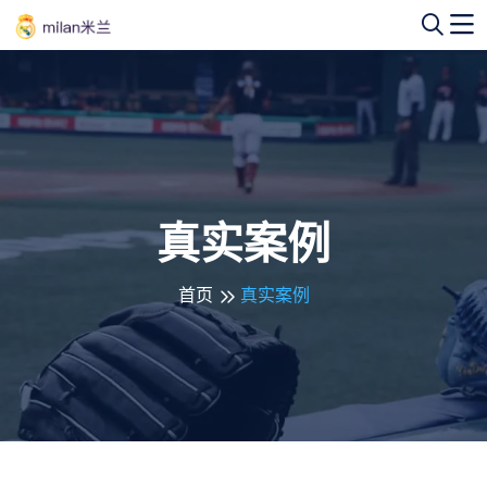
真实案例
首页
真实案例