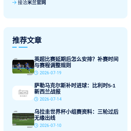
接洽
米兰官网
推荐文章
英超比赛延期后怎么安排？补赛时间
与赛程调整规则
2026-07-19
萨勒马克尔斯补时进球：比利时5-1
新西兰战报
2026-07-14
乌拉圭世界杯小组赛资料：三轮过后
无缘出线
2026-07-10