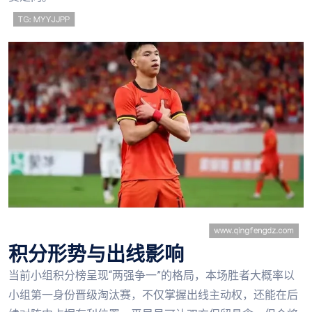
积分形势与出线影响
当前小组积分榜呈现“两强争一”的格局，本场胜者大概率以
小组第一身份晋级淘汰赛，不仅掌握出线主动权，还能在后