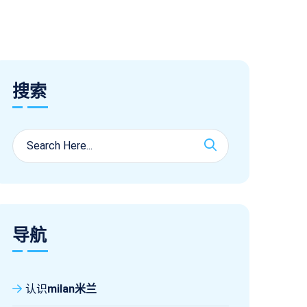
搜索
导航
认识
milan米兰