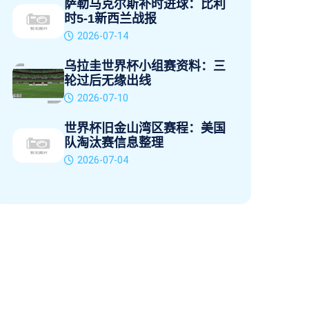
萨勒马克尔斯补时进球：比利
时5-1新西兰战报
2026-07-14
乌拉圭世界杯小组赛资料：三
轮过后无缘出线
2026-07-10
世界杯旧金山湾区赛程：美国
队淘汰赛信息整理
2026-07-04