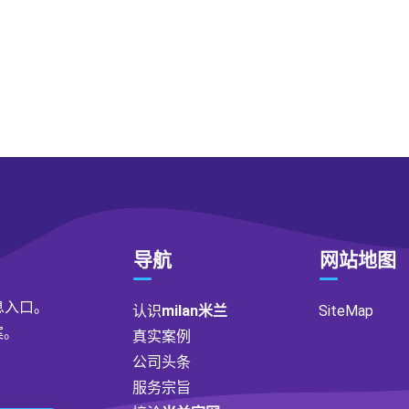
导航
网站地图
息入口。
认识
milan米兰
SiteMap
案。
真实案例
公司头条
服务宗旨