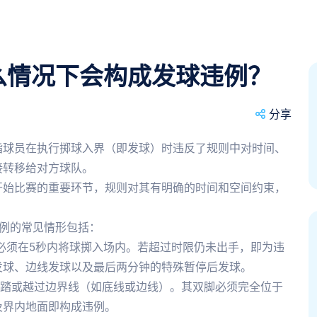
么情况下会构成发球违例？
分享
指球员在执行掷球入界（即发球）时违反了规则中对时间、
接转移给对方球队。
开始比赛的重要环节，规则对其有明确的时间和空间约束，
例的常见情形包括：
后，必须在5秒内将球掷入场内。若超过时限仍未出手，即为违
发球、边线发球以及最后两分钟的特殊暂停后发球。
不得踩踏或越过边界线（如底线或边线）。其双脚必须完全位于
及界内地面即构成违例。