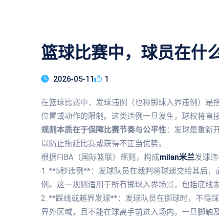
篮球比赛中，球员在什
2026-05-11
1
在篮球比赛中，发球违例（也称掷球入界违例）是
位置或动作的限制。这类违例一旦发生，球权将直
规则本质在于保障比赛节奏与公平性
：发球是重新
以防止拖延比赛或获得不正当优势。
根据FIBA（国际篮联）规则，构成
milan米兰
发球违
1. **5秒违例**：发球队员在裁判将球递交给其
例。这一规则适用于所有掷球入界场景，包括底线
2. **踩线或越界发球**：发球队员在掷球时，
界外区域，且不能在球离手前进入场内。一旦脚触